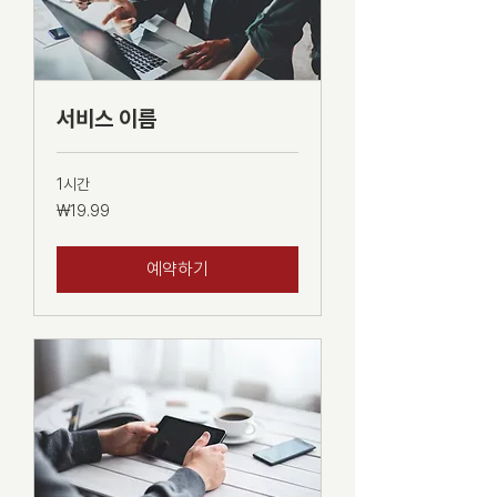
서비스 이름
1시간
19.99
₩19.99
대
한
민
국
예약하기
원