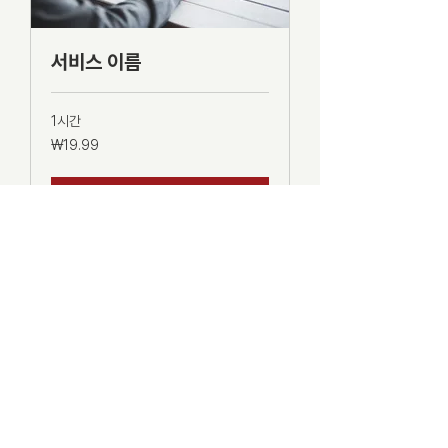
서비스 이름
1시간
19.99
₩19.99
대
한
민
국
예약하기
원
Follow
뉴라이프교회 서강큐브:
서울시 마포구 백범로 34-1,