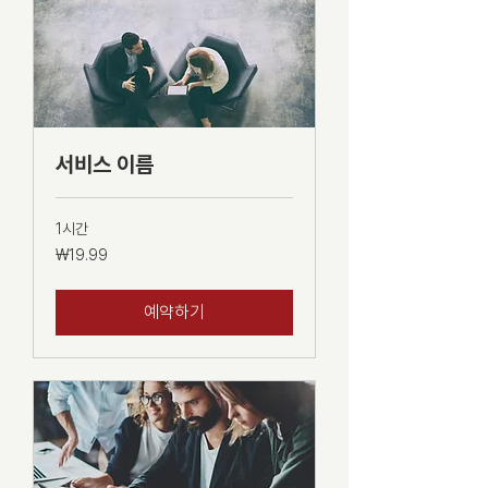
서비스 이름
1시간
19.99
₩19.99
대
한
민
국
예약하기
원