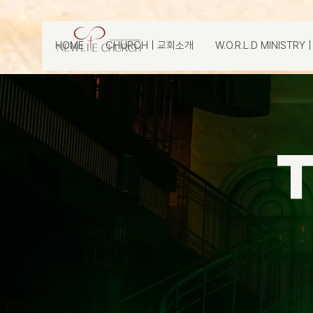
HOME
CHURCH | 교회소개
W.O.R.L.D MINISTR