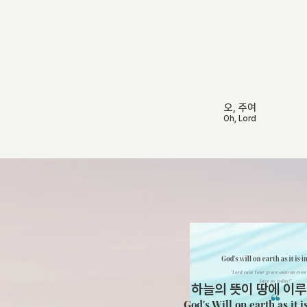
오, 주여
Oh, Lord
하늘의 뜻
이 땅에 이
God's Will on earth as it i